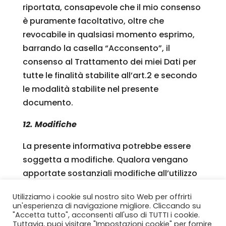
riportata, consapevole che il mio consenso
è puramente facoltativo, oltre che
revocabile in qualsiasi momento esprimo,
barrando la casella “Acconsento”, il
consenso al Trattamento dei miei Dati per
tutte le finalità stabilite all’art.2 e secondo
le modalità stabilite nel presente
documento.
12. Modifiche
La presente informativa potrebbe essere
soggetta a modifiche. Qualora vengano
apportate sostanziali modifiche all’utilizzo
dei dati relativi all’utente da parte di
Utilizziamo i cookie sul nostro sito Web per offrirti
Lariofiere, questa avviserà l’utente
un'esperienza di navigazione migliore. Cliccando su
pubblicandole con la massima evidenza
"Accetta tutto", acconsenti all'uso di TUTTI i cookie.
Tuttavia, puoi visitare "Impostazioni cookie" per fornire