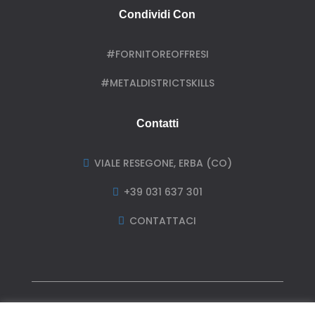
Condividi Con
#FORNITOREOFFRESI
#METALDISTRICTSKILLS
Contatti
VIALE RESEGONE, ERBA (CO)

+39 031 637 301

CONTATTACI
