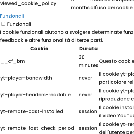
viewed_cookie_policy
months
all'uso dei cooki
Funzionali
Funzionali
I cookie funzionali aiutano a svolgere determinate funz
feedback e altre funzionalità di terze parti.
Cookie
Durata
30
__cf_bm
Questo cookie
minutes
Il cookie yt-p
yt-player-bandwidth
never
particolare re
Il cookie yt-p
yt-player-headers-readable
never
riproduzione e 
Il cookie inst
yt-remote-cast-installed
session
il video YouTu
Il cookie yt-r
yt-remote-fast-check-period
session
dell'utente pe