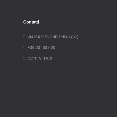
Contatti
VIALE RESEGONE, ERBA (CO)

+39 031 637 301

CONTATTACI
