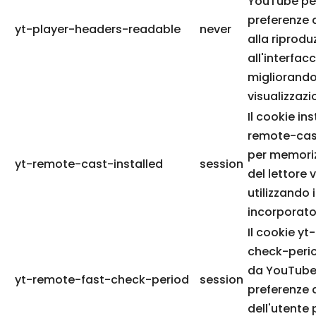
YouTube pe
preferenze d
yt-player-headers-readable
never
alla riprodu
all'interfacc
migliorando
visualizzazi
Il cookie in
remote-cast
per memoriz
yt-remote-cast-installed
session
del lettore 
utilizzando 
incorporato
Il cookie y
check-perio
da YouTube
yt-remote-fast-check-period
session
preferenze d
dell'utente